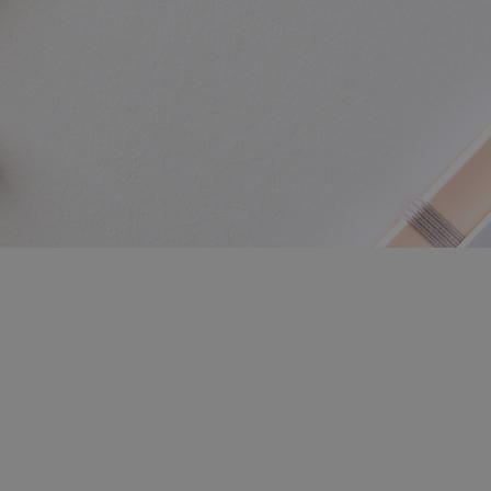
Descrierea c
Stay interview-ul (sau Stu
crească retenția personalu
Prevenția este cea mai bu
companie.