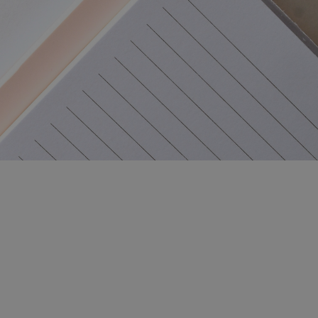
onceptului
diul de Retenție) poate ajuta organizația dvs. să
lui, reducând numărul de interviuri de exit.
nă metodă de a asigura continuitatea în