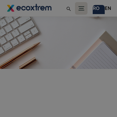
RO
EN