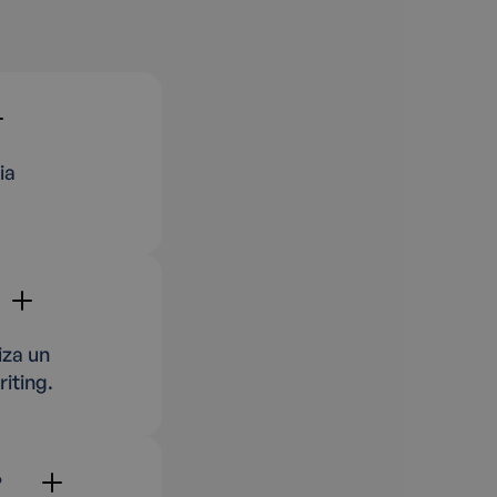
ia
iza un
iting.
?