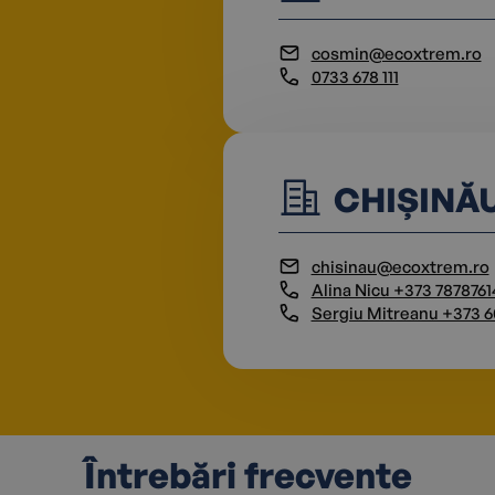
cosmin@ecoxtrem.ro
0733 678 111
CHIȘINĂ
chisinau@ecoxtrem.ro
Alina Nicu +373 7878761
Sergiu Mitreanu +373 
Întrebări frecvente