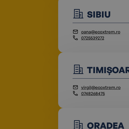
SIBIU
oana@ecoxtrem.ro
0725539272
TIMIȘOA
virgil@ecoxtrem.ro
0748268475
ORADEA