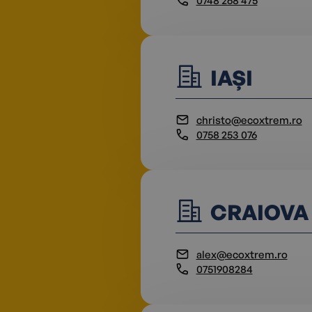
0748 268 475
tate
*
IAȘI
christo@ecoxtrem.ro
0758 253 076
CRAIOVA
alex@ecoxtrem.ro
0751908284