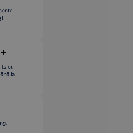
icența
și
nts cu
până la
ng,
e