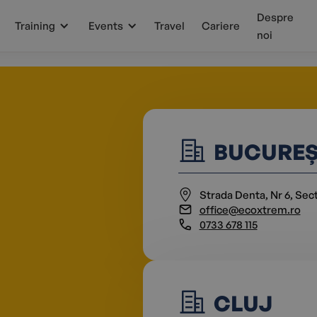
Despre
Training
Events
Travel
Cariere
noi
BUCUREȘ
Strada Denta, Nr 6, Sec
office@ecoxtrem.ro
0733 678 115
CLUJ