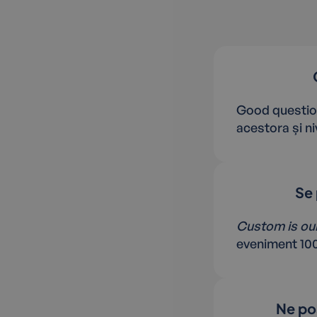
Good question!
acestora și ni
Se 
Custom is ou
eveniment 100%
Ne poa