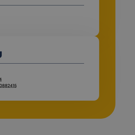
U
4
60882415