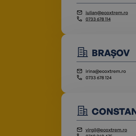
iulian@ecoxtrem.ro
0733 678 114
BRAȘOV
irina@ecoxtrem.ro
0733 678 124
CONSTA
virgil@ecoxtrem.ro