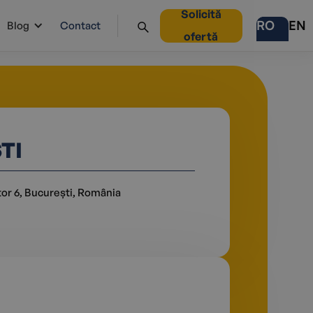
Solicită
RO
EN
Blog
Contact
ofertă
TI
tor 6, București, România