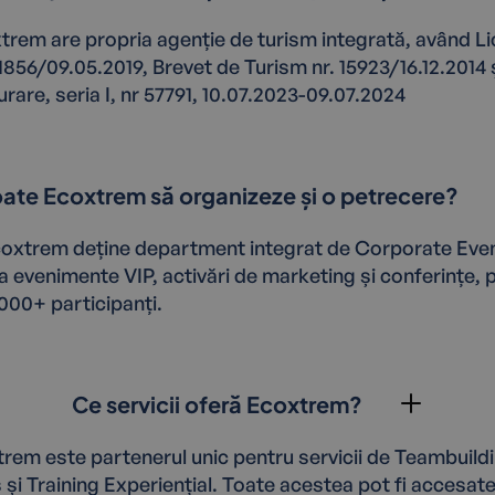
trem are propria agenție de turism integrată, având L
1856/09.05.2019, Brevet de Turism nr. 15923/16.12.2014 
urare, seria I, nr 57791, 10.07.2023-09.07.2024
ate Ecoxtrem să organizeze și o petrecere?
coxtrem deține department integrat de Corporate Eve
a evenimente VIP, activări de marketing și conferințe, 
1000+ participanți.
Ce servicii oferă Ecoxtrem?
rem este partenerul unic pentru servicii de Teambuildi
 și Training Experiențial. Toate acestea pot fi accesat