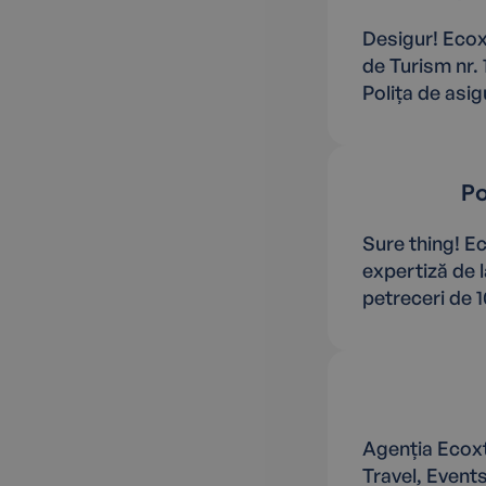
Desigur! Ecox
de Turism nr. 
Polița de asig
Po
Sure thing! E
expertiză de l
petreceri de 
Agenția Ecoxt
Travel, Events