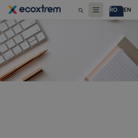
RO
EN