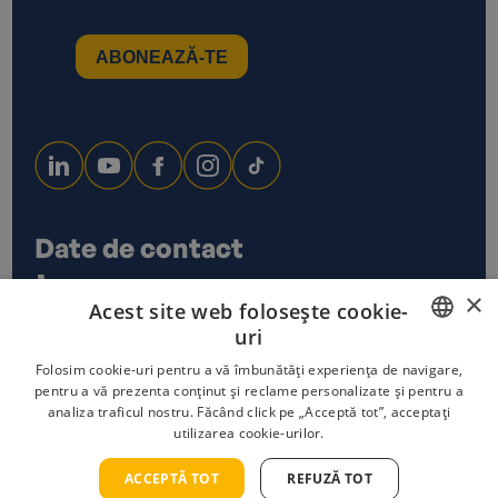
Date de contact
0733 678 115
×
Acest site web folosește cookie-
office@ecoxtrem.ro
uri
Str. Denta Nr 6, Sector 6,
Bucuresti
ROMANIAN
Folosim cookie-uri pentru a vă îmbunătăți experiența de navigare,
pentru a vă prezenta conținut și reclame personalizate și pentru a
analiza traficul nostru. Făcând click pe „Acceptă tot”, acceptați
ENGLISH
utilizarea cookie-urilor.
Politica de confidențialitate
Termeni și condiții
Politica cookies
ACCEPTĂ TOT
REFUZĂ TOT