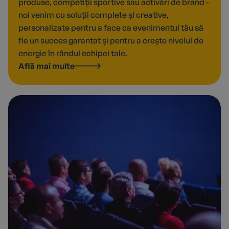
produse, competiții sportive sau activări de brand -
noi venim cu soluții complete și creative,
personalizate pentru a face ca evenimentul tău să
fie un succes garantat și pentru a crește nivelul de
energie în rândul echipei tale.
Află mai multe