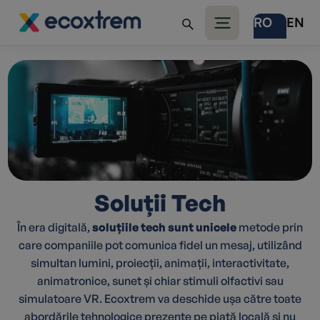
RO
EN
Soluții Tech
În era digitală,
soluțiile tech sunt unicele
metode prin
care companiile pot comunica fidel un mesaj, utilizând
simultan lumini, proiecții, animații, interactivitate,
animatronice, sunet și chiar stimuli olfactivi sau
simulatoare VR. Ecoxtrem va deschide ușa către toate
abordările tehnologice prezente pe piață locală și nu