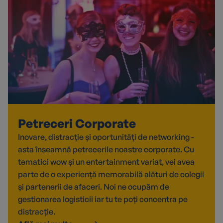
Petreceri Corporate
Inovare, distracție și oportunități de networking -
asta înseamnă petrecerile noastre corporate. Cu
tematici wow și un entertainment variat, vei avea
parte de o experiență memorabilă alături de colegii
și partenerii de afaceri. Noi ne ocupăm de
gestionarea logisticii iar tu te poți concentra pe
distracție.