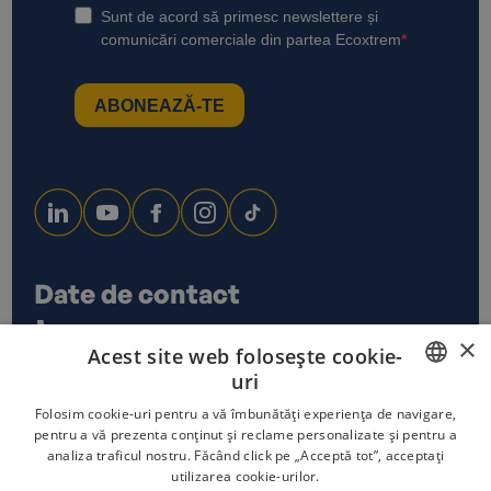
Date de contact
0733 678 115
×
Acest site web folosește cookie-
office@ecoxtrem.ro
uri
Str. Denta Nr 6, Sector 6,
Bucuresti
ROMANIAN
Folosim cookie-uri pentru a vă îmbunătăți experiența de navigare,
pentru a vă prezenta conținut și reclame personalizate și pentru a
analiza traficul nostru. Făcând click pe „Acceptă tot”, acceptați
ENGLISH
utilizarea cookie-urilor.