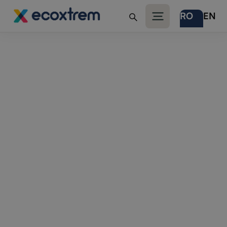
RO
EN
Politica de
confidențialitate
Politica de confidențialitate are ca scop
furnizarea de informațîi cuprivire la
colectarea, utilizarea și divulgarea către
terți a datelor cucaracter personal, strânse
prin intermediul site-ului Ecoxtrem.ro,
deținut de ECOXTREMCONSULTING SRL.