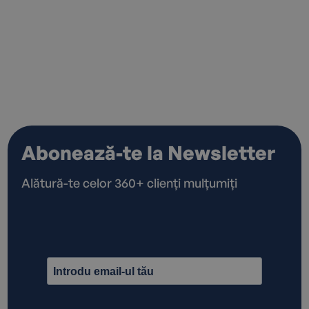
fi utilizate pentru a va identifica pe dvs că
persoană individuală.
Abonează-te la Newsletter
Alătură-te celor 360+ clienți mulțumiți