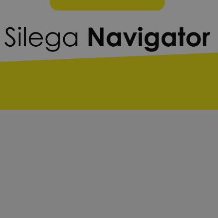
Descrierea c
Acest program simuleaza p
diferite parti ale lantului 
amanuntul. Noi, ca Silega,
echipe pentru a crea si a vi
alege intre sase produse p