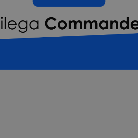
Descrierea c
Toate organizatiile si civi
trecand de la perioade de 
dezintegrare. Liderii de la
si influenta pentru a obtin
si pe termen scurt.