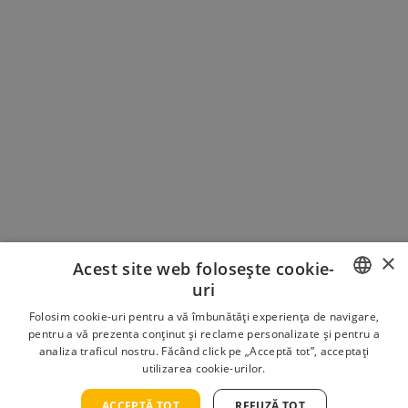
collection and then connect a rich text
element to that field in the settings panel.
Voila!
How to customize formatting for each rich
text
Headings, paragraphs, blockquotes, figures,
images, and figure captions can all be styled
after a class is added to the rich text element
using the "When inside of" nested selector
system.
×
Acest site web folosește cookie-
uri
ROMANIAN
Folosim cookie-uri pentru a vă îmbunătăți experiența de navigare,
Galerie Foto
pentru a vă prezenta conținut și reclame personalizate și pentru a
analiza traficul nostru. Făcând click pe „Acceptă tot”, acceptați
ENGLISH
utilizarea cookie-urilor.
Mai jos poți vedea câteva poze din cadrul
conceptului.
ACCEPTĂ TOT
REFUZĂ TOT