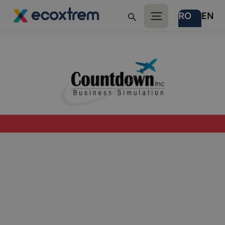
RO
EN