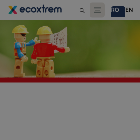
RO
EN