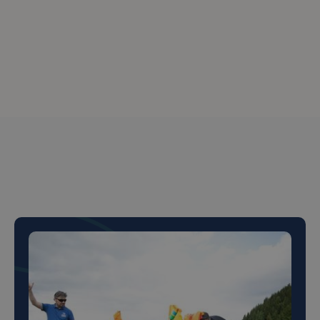
Peste 150+ de clienți
mulțumiți