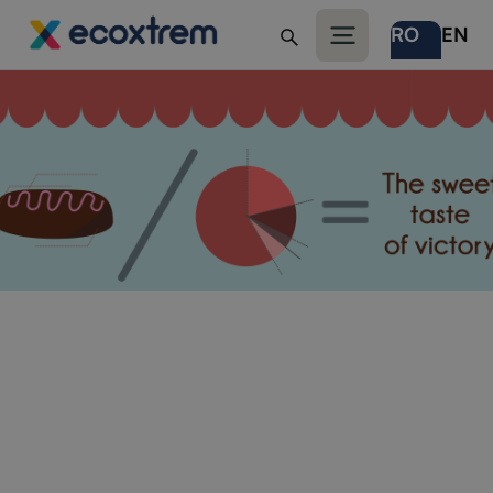
RO
EN