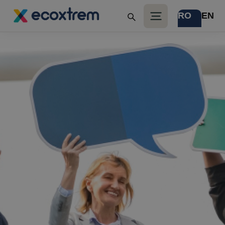
RO
EN