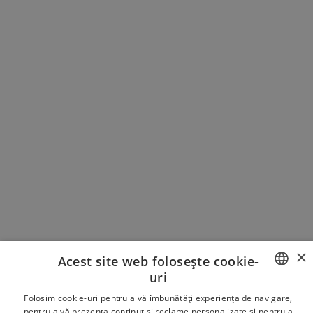
pierdere de nuanțe.
ARTICOL REDACTAT DE
Dragoș Saioc
Manager General
Expertiză de peste 20 ani în team
development, NLP și strategii de
engagement.
×
Acest site web folosește cookie-
uri
ROMANIAN
Folosim cookie-uri pentru a vă îmbunătăți experiența de navigare,
pentru a vă prezenta conținut și reclame personalizate și pentru a