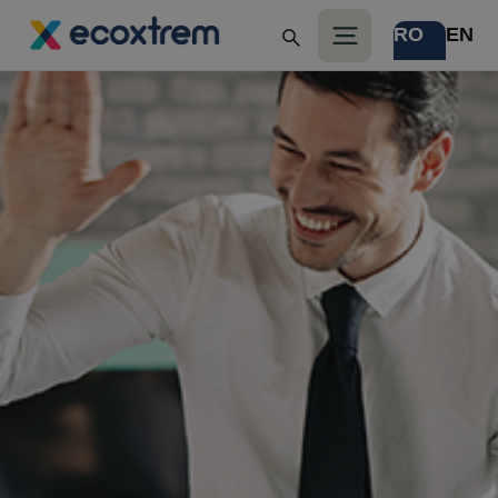
RO
EN