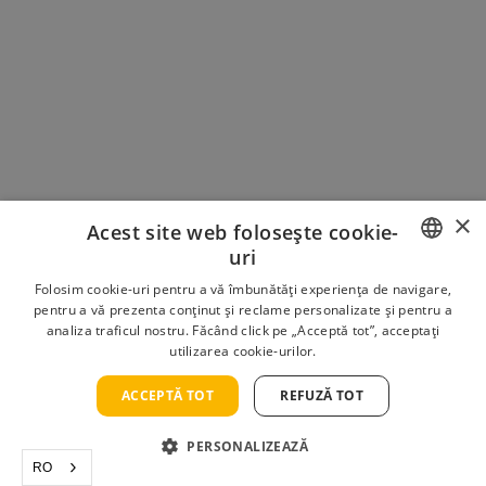
×
Acest site web folosește cookie-
uri
ROMANIAN
Folosim cookie-uri pentru a vă îmbunătăți experiența de navigare,
pentru a vă prezenta conținut și reclame personalizate și pentru a
analiza traficul nostru. Făcând click pe „Acceptă tot”, acceptați
ENGLISH
utilizarea cookie-urilor.
ACCEPTĂ TOT
REFUZĂ TOT
PERSONALIZEAZĂ
RO