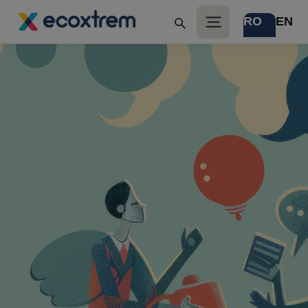
RO
EN