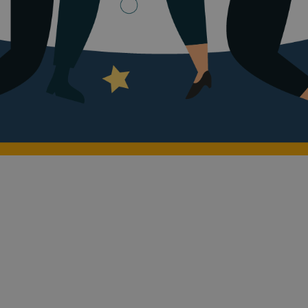
Descrierea c
Win as Much as You
Strategie, decizii inter
explicate.
Win as Much as You Can e