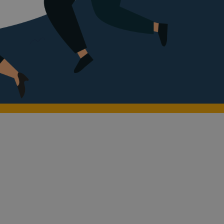
onceptului
 Can
dependente și consecințe reale – trăite, nu
ste un program experiențial care pune echipele