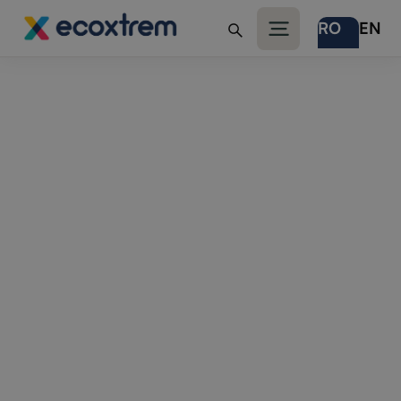
RO
EN