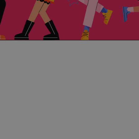
Activitati petrecere
Craciun
Cum să transformi o seară obișnuită într-
o experiență memorabilă?
cea mai bună ocazie a anului pentru
a aduce oamenii împreună