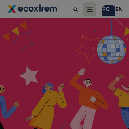
RO
EN