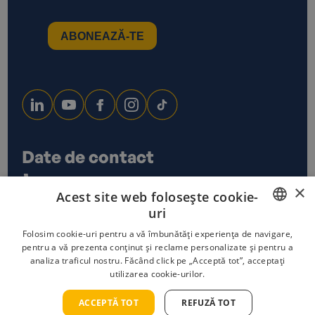
Date de contact
0733 678 115
×
Acest site web folosește cookie-
office@ecoxtrem.ro
uri
Str. Denta Nr 6, Sector 6,
Bucuresti
ROMANIAN
Folosim cookie-uri pentru a vă îmbunătăți experiența de navigare,
pentru a vă prezenta conținut și reclame personalizate și pentru a
analiza traficul nostru. Făcând click pe „Acceptă tot”, acceptați
ENGLISH
utilizarea cookie-urilor.
Politica de confidențialitate
Termeni și condiții
Politica cookies
ACCEPTĂ TOT
REFUZĂ TOT