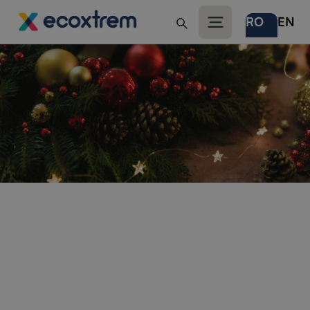
RO
EN