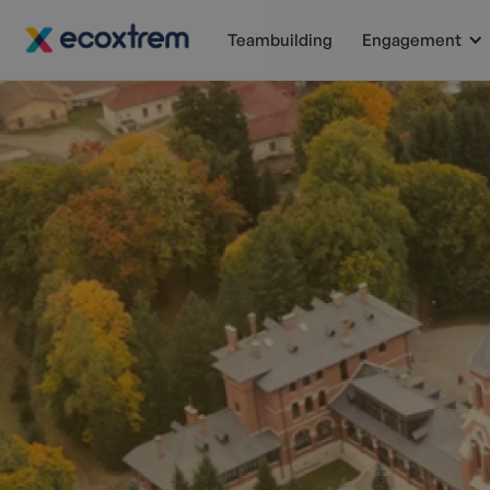
Teambuilding
Engagement