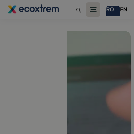
RO
EN