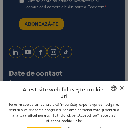
Date de contact
0733 678 115
×
Acest site web folosește cookie-
office@ecoxtrem.ro
uri
Str. Denta Nr 6, Sector 6,
Bucuresti
ROMANIAN
Folosim cookie-uri pentru a vă îmbunătăți experiența de navigare,
pentru a vă prezenta conținut și reclame personalizate și pentru a
analiza traficul nostru. Făcând click pe „Acceptă tot”, acceptați
ENGLISH
utilizarea cookie-urilor.