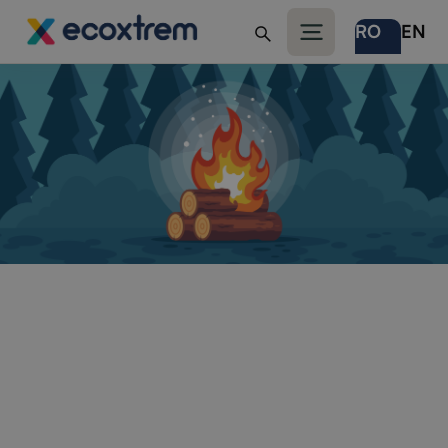
RO
EN