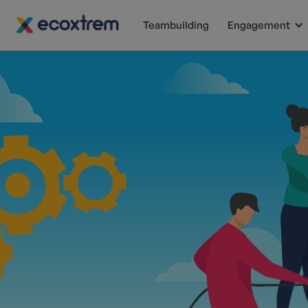
Teambuilding
Engagement