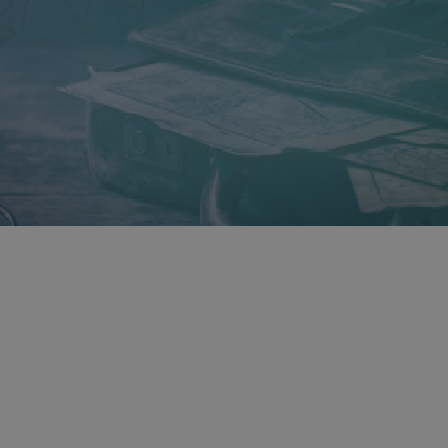
Descrierea c
The Missing 
O investigație interactivă 
face diferența dintre mist