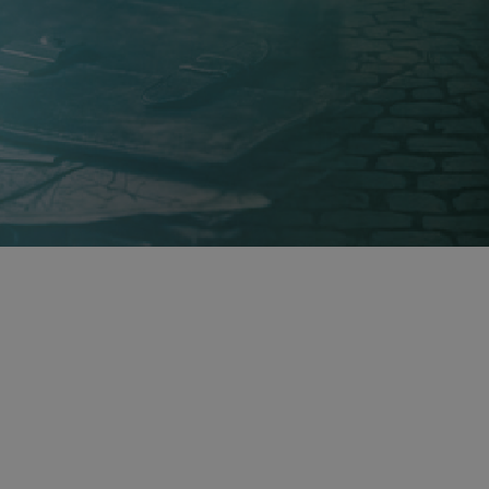
onceptului
Business Man
în care fiecare indiciu contează, iar colaborarea
er și adevăr.