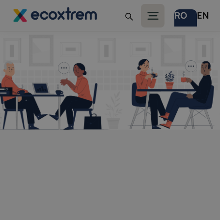
RO
EN