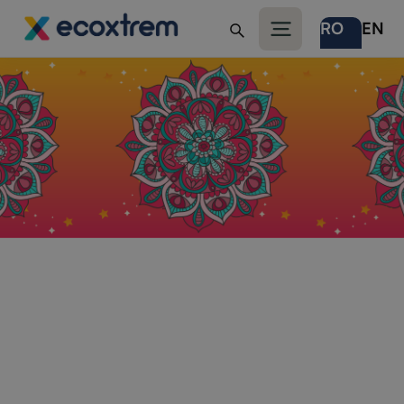
RO
EN