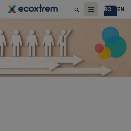
RO
EN