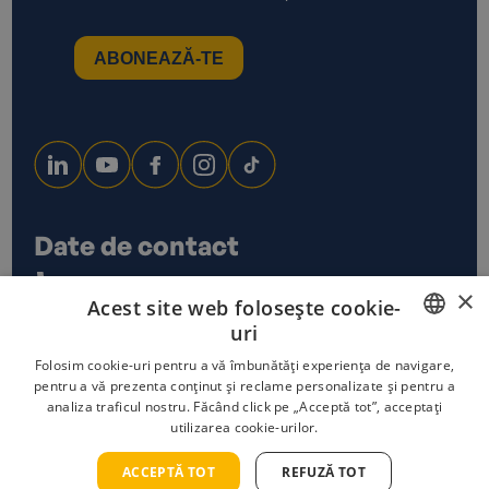
Date de contact
0733 678 115
×
Acest site web folosește cookie-
office@ecoxtrem.ro
uri
Str. Denta Nr 6, Sector 6,
Bucuresti
ROMANIAN
Folosim cookie-uri pentru a vă îmbunătăți experiența de navigare,
pentru a vă prezenta conținut și reclame personalizate și pentru a
analiza traficul nostru. Făcând click pe „Acceptă tot”, acceptați
ENGLISH
utilizarea cookie-urilor.
Politica de confidențialitate
Termeni și condiții
Politica cookies
ACCEPTĂ TOT
REFUZĂ TOT