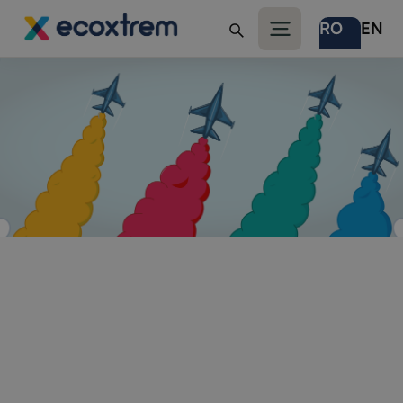
RO
EN