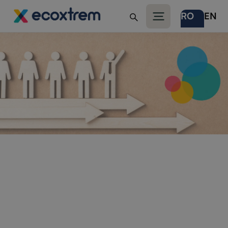
RO
EN