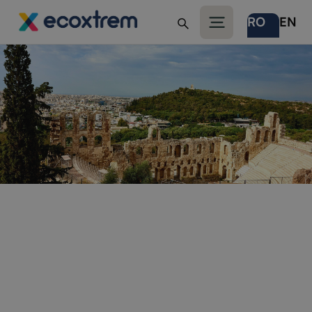
RO
EN