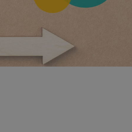
onceptului
 sa acceptati o provocare arhitecturala
 construirea unui pod de dimensiuni medii, dupa
tatile participantilor de a comunica eficient in
ui, de a planifica strategic si de a implementa