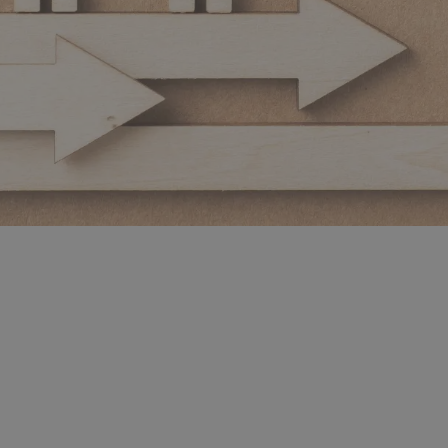
Descrierea c
Echipa Ecoxtrem va invita
complexa, dar distractiva
un plan dat.
Vom pune la incercare abili
contextul presiunii timpul