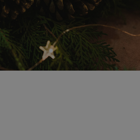
Descrierea c
Beast Arena – Chris
Competiție. Conectare.
Ești gata pentru o compet
prezintă
Beast Arena – C