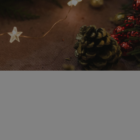
onceptului
tmas Edition
 Cauze bune.
iție de Crăciun cu scop nobil? Ecoxtrem
hristmas Edition
, un program dinamic și plin de