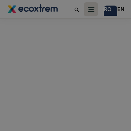
RO
EN