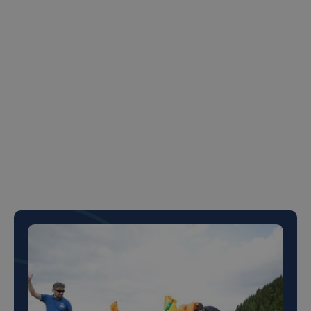
organizațională, Pregătirea pentru perioade
de schimbare / incertitudine, Construirea
culturii echipei