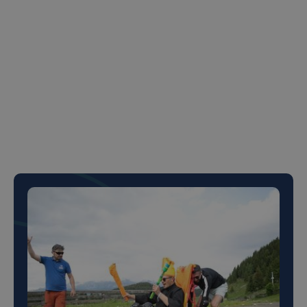
rotație de feedback anonim, jocuri de
reflecție și validare reciprocă.