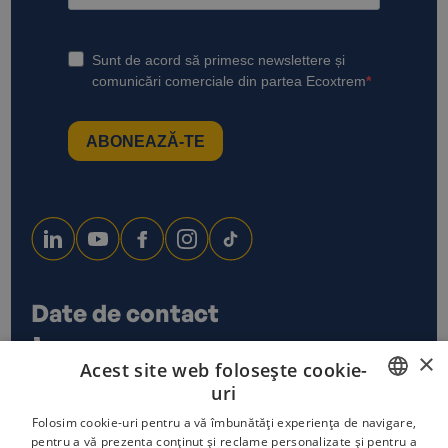
Date de contact
0733 678 115
×
Acest site web folosește cookie-
office@ecoxtrem.ro
uri
Str. Denta Nr 6, Sector 6,
Bucuresti
ROMANIAN
Folosim cookie-uri pentru a vă îmbunătăți experiența de navigare,
pentru a vă prezenta conținut și reclame personalizate și pentru a