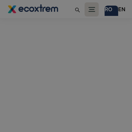
RO
EN