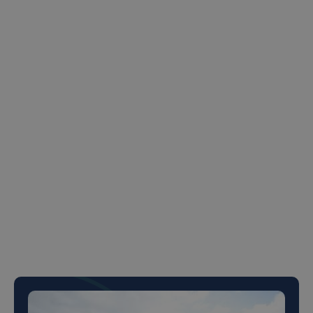
idei inovatoare și dezvoltarea rapidă de soluții
viabile.
Ideal pentru echipe care caută soluții rapide la
probleme reale, acest training îi ajută pe
participanți să adopte o mentalitate orientată
spre prototipare și experimentare.