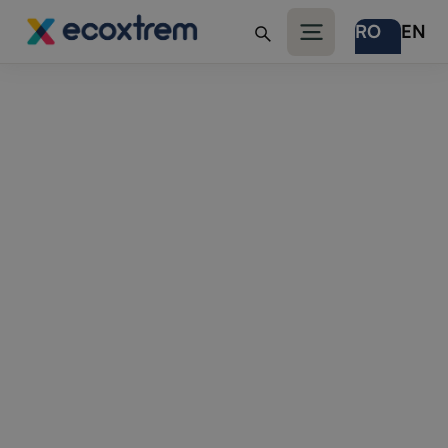
RO
EN
Cere detalii