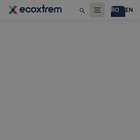
RO
EN