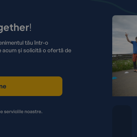
gether
!
imentul tău într-o
 acum și solicită o ofertă de
ne
e serviciile noastre.