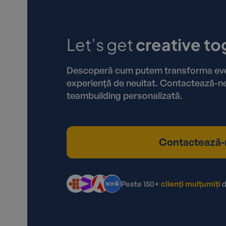
Let’s get
creative to
Descoperă cum putem transforma even
experiență de neuitat. Contactează-ne
teambuilding personalizată.
Contactează-
Peste 150+
clienți mulțumiți
d