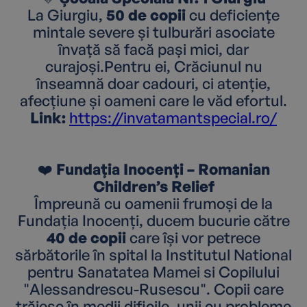
La Giurgiu,
50 de copii
cu deficiențe
mintale severe și tulburări asociate
învață să facă pași mici, dar
curajoși.Pentru ei, Crăciunul nu
înseamnă doar cadouri, ci atenție,
afecțiune și oameni care le văd efortul.
Link:
https://invatamantspecial.ro/
❤️
Fundația Inocenți – Romanian
Children’s Relief
Împreună cu oamenii frumoși de la
Fundația Inocenți, ducem bucurie către
40 de copii
care își vor petrece
sărbătorile în spital la Institutul National
pentru Sanatatea Mamei si Copilului
"Alessandrescu-Rusescu". Copii care
trăiesc în medii dificile, unii cu probleme