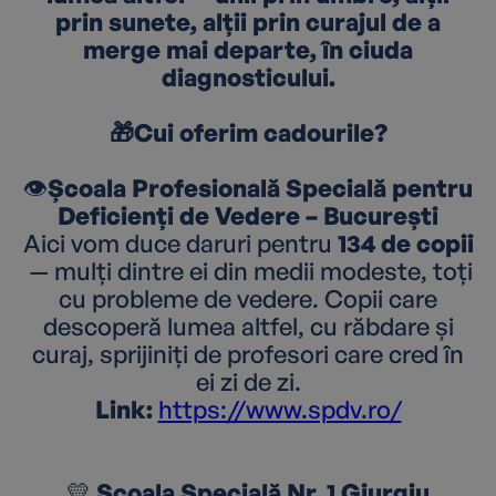
prin sunete, alții prin curajul de a
merge mai departe, în ciuda
diagnosticului.
🎁Cui oferim cadourile?
👁️
Școala Profesională Specială pentru
Deficienți de Vedere – București
Aici vom duce daruri pentru
134 de copii
— mulți dintre ei din medii modeste, toți
cu probleme de vedere. Copii care
descoperă lumea altfel, cu răbdare și
curaj, sprijiniți de profesori care cred în
ei zi de zi.
Link:
https://www.spdv.ro/
💛
Școala Specială Nr. 1 Giurgiu