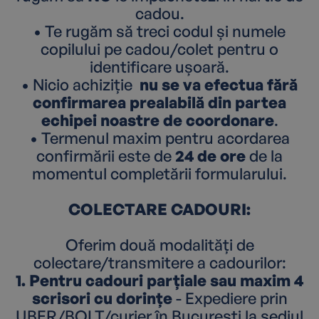
cadou.
• Te rugăm să treci codul și numele
copilului pe cadou/colet pentru o
identificare ușoară.
• Nicio achiziție
nu se va efectua fără
confirmarea prealabilă din partea
echipei noastre de coordonare
.
• Termenul maxim pentru acordarea
confirmării este de
24 de ore
de la
momentul completării formularului.
COLECTARE CADOURI:
Oferim două modalități de
colectare/transmitere a cadourilor:
1. Pentru cadouri parțiale sau maxim 4
scrisori cu dorințe
- Expediere prin
UBER/BOLT/curier în București la sediul