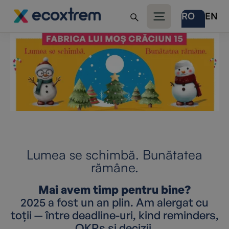
RO
EN
Lumea se schimbă. Bunătatea
rămâne.
Mai avem timp pentru bine?
2025 a fost un an plin. Am alergat cu
toții — între deadline-uri, kind reminders,
OKRs și decizii.