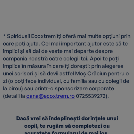
* Spiridușii Ecoxtrem îți oferă mai multe opțiuni prin
care poți ajuta. Cel mai important ajutor este să te
implici și să dai de veste mai departe despre
campania noastră către colegii tai. Apoi te poți
implica în măsura în care îți dorești: prin alegerea
unei scrisori și să devii astfel Moș Crăciun pentru o
zi (o poți face individual, cu familia sau cu colegii de
la birou) sau printr-o sponsorizare corporate
(detalii la
oana@ecoxtrem.ro
0725539272).
Dacă vrei să îndeplinești dorințele unui
copil, te rugăm să completezi cu
acuratețe formularul de mai jos.