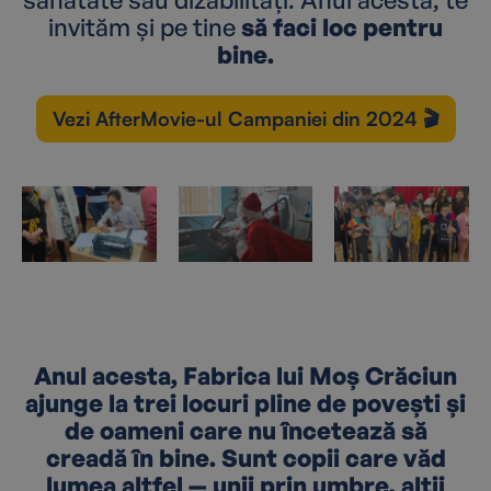
invităm și pe tine
să faci loc pentru
bine.
Vezi AfterMovie-ul Campaniei din 2024 🎬
Anul acesta, Fabrica lui Moș Crăciun
ajunge la trei locuri pline de povești și
de oameni care nu încetează să
creadă în bine. Sunt copii care văd
lumea altfel — unii prin umbre, alții