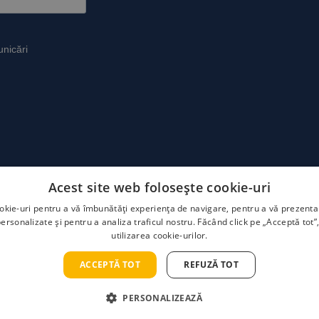
Acest site web folosește cookie-uri
okie-uri pentru a vă îmbunătăți experiența de navigare, pentru a vă prezenta 
rsonalizate și pentru a analiza traficul nostru. Făcând click pe „Acceptă tot”
utilizarea cookie-urilor.
Politica de confidențialitate
Termeni și condiții
Politica cookie
ACCEPTĂ TOT
REFUZĂ TOT
Copyrights 2023 @ Ecoxtrem
PERSONALIZEAZĂ