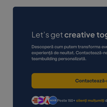
Let’s get
creative to
Descoperă cum putem transforma even
experiență de neuitat. Contactează-ne
teambuilding personalizată.
Contactează-
Peste 150+
clienți mulțumiți
d