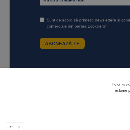
Folosim co
reclame pe
RO