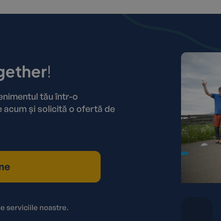
gether
!
imentul tău într-o
 acum și solicită o ofertă de
ne
e serviciile noastre.