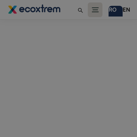
RO
EN