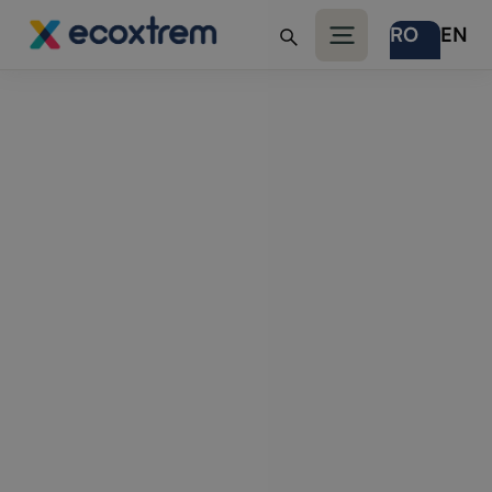
RO
EN