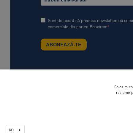
Folosim co
reclame pe
RO