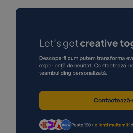
Let’s get
creative to
Descoperă cum putem transforma even
experiență de neuitat. Contactează-ne
teambuilding personalizată.
Contactează-
Peste 150+
clienți mulțumiți
d