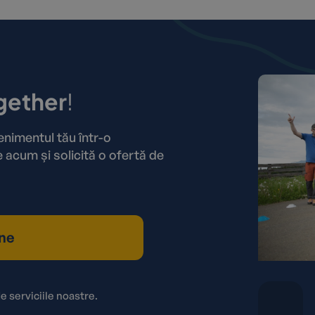
gether
!
imentul tău într-o
 acum și solicită o ofertă de
ne
e serviciile noastre.