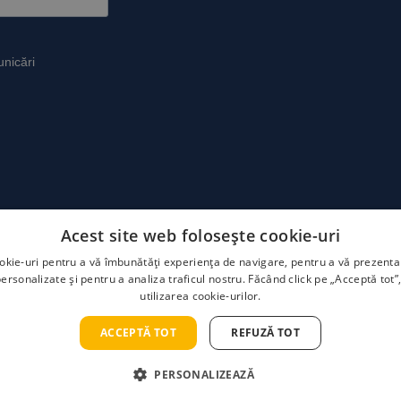
Acest site web folosește cookie-uri
okie-uri pentru a vă îmbunătăți experiența de navigare, pentru a vă prezenta 
rsonalizate și pentru a analiza traficul nostru. Făcând click pe „Acceptă tot”
utilizarea cookie-urilor.
Politica de confidențialitate
Termeni și condiții
Politica cookie
ACCEPTĂ TOT
REFUZĂ TOT
Copyrights 2023 @ Ecoxtrem
PERSONALIZEAZĂ