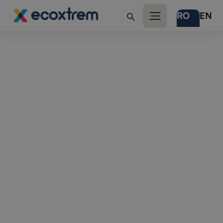
RO
EN