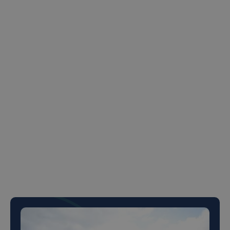
Limba engleză – nivel avansat (livrare și
comunicare)
**Destinat persoanelor din București
Dacă ești interesat de rolul de Trainer Soft
Skills, te rugăm să trimiți CV-ul tău la
alex@ecoxtrem.ro
.