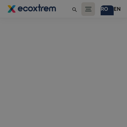
RO
EN
Trainer Soft-Skills
(colaborare) - Cariere
Ecoxtrem
Dacă ai ajuns aici înseamnă ca ti-a placut ce ai
vazut la noi!
Acum poți face parte din echipa noastră! Înscrie-
te ca trainer de soft skills colaborator !
Tip colaborare:
Part-time / Project-based /
Freelance
Responsabilități: