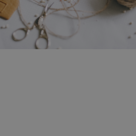
De ce să organizezi
petrecerea de Crăciun cu
Ecoxtrem?
Petrecerea de Crăciun
o echipă de top