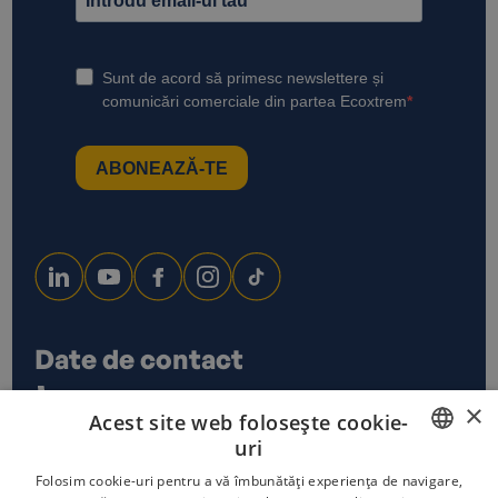
Date de contact
0733 678 115
×
Acest site web folosește cookie-
office@ecoxtrem.ro
uri
Str. Denta Nr 6, Sector 6,
Bucuresti
ROMANIAN
Folosim cookie-uri pentru a vă îmbunătăți experiența de navigare,