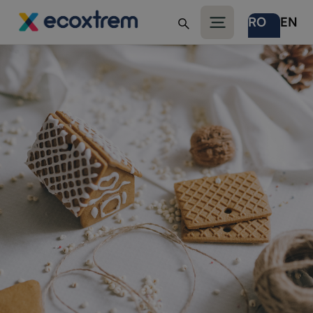
RO
EN