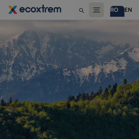
RO
EN