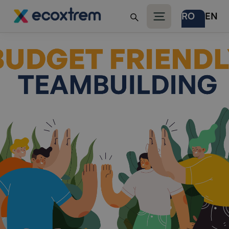
RO
EN