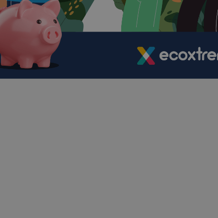
Cum să organizezi un
eveniment de team building de
succes cu buget redus?