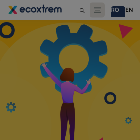
RO
EN