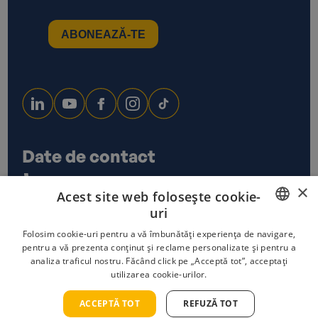
Date de contact
0733 678 115
×
Acest site web folosește cookie-
office@ecoxtrem.ro
uri
Str. Denta Nr 6, Sector 6,
Bucuresti
ROMANIAN
Folosim cookie-uri pentru a vă îmbunătăți experiența de navigare,
pentru a vă prezenta conținut și reclame personalizate și pentru a
analiza traficul nostru. Făcând click pe „Acceptă tot”, acceptați
ENGLISH
utilizarea cookie-urilor.
Politica de confidențialitate
Termeni și condiții
Politica cookies
ACCEPTĂ TOT
REFUZĂ TOT