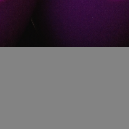
De la Vânătoare de Ouă la Ateliere
Creative, transformăm biroul într-un loc
de joacă pentru tine și echipa ta!
Introducere: