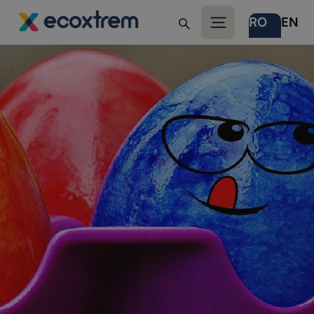
RO
EN