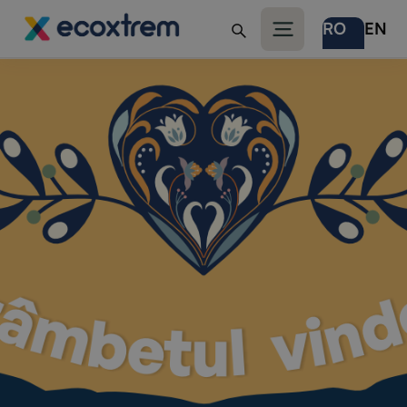
RO
EN