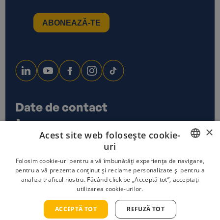
Date de contact
0733 678 115
×
Acest site web folosește cookie-
office@ecoxtrem.ro
uri
Str. Denta Nr 6, Sector 6,
Bucuresti
ROMANIAN
Folosim cookie-uri pentru a vă îmbunătăți experiența de navigare,
pentru a vă prezenta conținut și reclame personalizate și pentru a
analiza traficul nostru. Făcând click pe „Acceptă tot”, acceptați
ENGLISH
utilizarea cookie-urilor.
Politica de confidențialitate
Termeni și condiții
Politica cookies
ACCEPTĂ TOT
REFUZĂ TOT