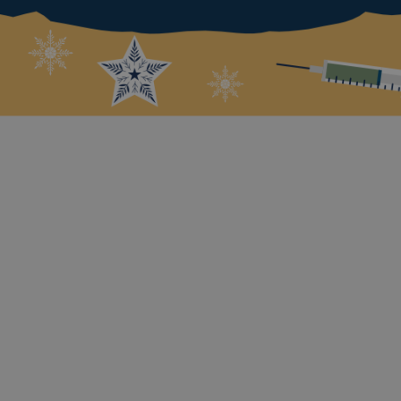
În fiecare an, în febra organizării
petrecerilor și teambuilding-urilor de
Crăciun, echipa Ecoxtrem găsește timp
să organizeze campania noastră CSR de
suflet.
Anul acesta, campania ajunge la ce-a de-a
13-a ediție. În fiecare ediție căutăm un
ONG care să ne ajute și să colecteze
scrisori pentru Moș Crăciun.
Scrisorile sunt apoi distribuite către toți
cunoscuții noștri iar la final le facem
copiilor o surpriză.