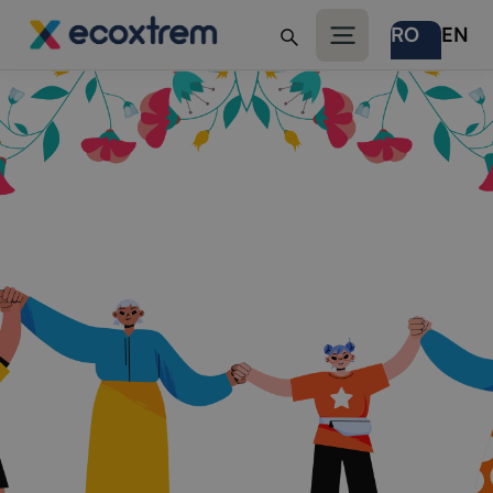
RO
EN